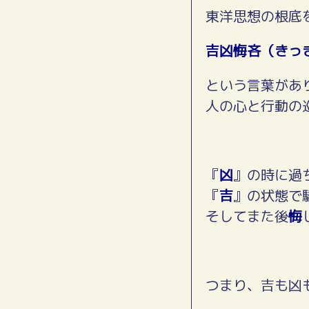
東洋思想の根底
吉凶悔吝（きっ
という言葉があ
人の心と行動の
『
凶
』の時に過
『
吉
』の状態で
そしてまた後
悔
つまり、吉も凶