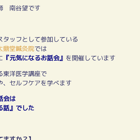
師 南谷望です
スタッフとして参加している
太鼎堂鍼灸院
では
に
『元気になるお話会』
を開催しています
る東洋医学講座で
や、セルフケアを学べます
話会は
る話』でした
てますか？】