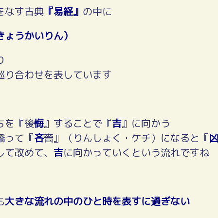
をなす古典
『易経』
の中に
きょうかいりん）
り
巡り合わせを表しています
ちを『後
悔
』することで『
吉
』に向かう
驕って『
吝
嗇』（りんしょく・ケチ）になると『
して改めて、
吉
に向かっていくという流れですね
も
大きな流れの中のひと時を表すに過ぎない