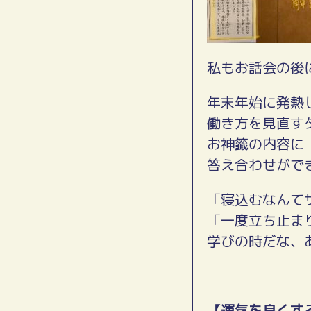
私もお話会の後
年末年始に発熱
働き方を見直す
お神籤の内容に
答え合わせがで
「寝込むなんて
「一度立ち止ま
学びの時だな、
【運気を良くす