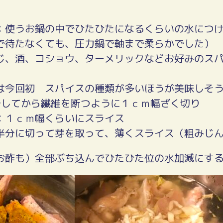
：使うお鍋の中でひたひたになるくらいの水につ
で待たなくても、圧力鍋で軸まで柔らかでした）
じ、酒、コショウ、ターメリックなどお好みのス
は今回初 スパイスの種類が多いほうが美味しそ
分してから繊維を断つように１ｃｍ幅ざく切り
：１ｃｍ幅くらいにスライス
半分に切って芽を取って、薄くスライス（粗みじ
お酢も）全部ぶち込んでひたひた位の水加減にす