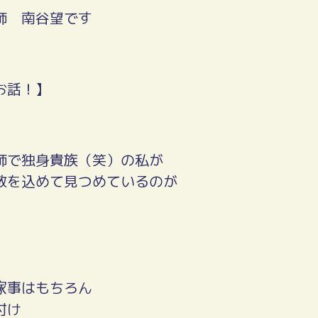
師 南谷望です
お話！】
師で独身貴族（笑）の私が
敬を込めて見つめているのが
」
家事はもちろん
付け