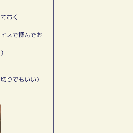
けておく
パイスで揉んでお
う）
ん切りでもいい）
る