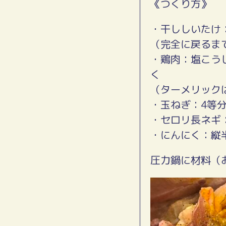
《つくり方》
・干ししいたけ
（完全に戻るま
・鶏肉：塩こう
く
（ターメリック
・玉ねぎ：4等
・セロリ長ネギ
・にんにく：縦
圧力鍋に材料（