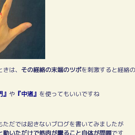
ときは、
その経絡の末端のツボ
を刺激すると経絡
門』
や
『中渚』
を使ってもいいですね
もただでは起きないブログを書いてみましたが
と動いただけで筋肉が攣ること自体が問題
です