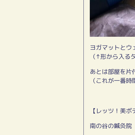
ヨガマットとウ
（↑形から入る
あとは部屋を片
（これが一番時
【レッツ！美ボ
南の谷の鍼灸