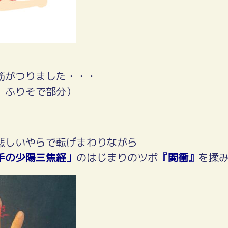
筋がつりました・・・
 ふりそで部分）
悲しいやらで転げまわりながら
手の少陽三焦経」
のはじまりのツボ
『関衝』
を揉