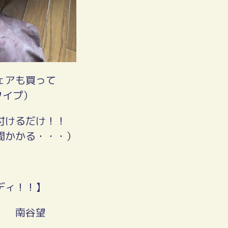
ェアも買って
タイプ）
付けるだけ！！
間かかる・・・）
ディ！！】
院 南谷望