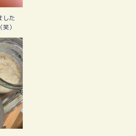
ました
（笑）